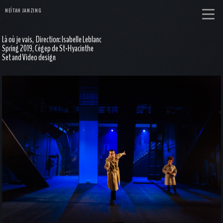
NEÏTAH JANZING
Là où je vais, Direction: Isabelle Leblanc
Spring 2019, Cégep de St-Hyacinthe
Set and Video design